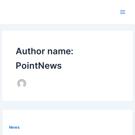
Skip
to
content
Author name:
PointNews
News